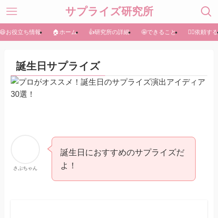
サプライズ研究所
😆お役立ち情報
🏠ホーム
👍研究所の詳細
🤩できること
🏃‍♀️依頼する
誕生日サプライズ
誕生日におすすめのサプライズだ
よ！
さぷちゃん