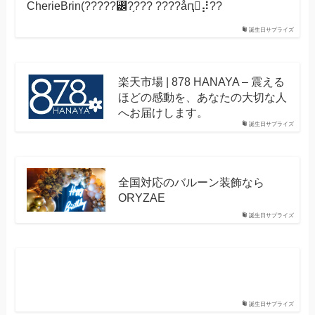
CherieBrin(?????꡼?֥??? ????åԥ󥰥⡼??
誕生日サプライズ
楽天市場 | 878 HANAYA – 震える
ほどの感動を、あなたの大切な人
へお届けします。
誕生日サプライズ
全国対応のバルーン装飾なら
ORYZAE
誕生日サプライズ
誕生日サプライズ