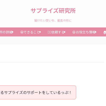
サプライズ研究所
届けたい想いを、最高の形に
究所の詳細
🤩できること
🏃‍♀️依頼する
😆お役立ち情報

げるサプライズのサポートをしているっぷ！