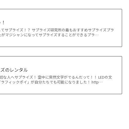
う！
してサプライズ！？ サプライズ研究所の最もおすすめサプライズプラ
たがマジシャンになってサプライズすることができるプラ…
ッズのレンタル
大切な人へサプライズ！ 空中に突然文字がでるんだって！！ LEDの文
ラフィックポイ」が自分たちでも可能になりました！ http…