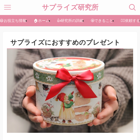
サプライズ研究所
😆お役立ち情報
🏠ホーム
👍研究所の詳細
🤩できること
🏃‍♀️依頼する
サプライズにおすすめのプレゼント