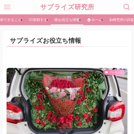
サプライズ研究所
🤩できること
🏃‍♀️依頼する
😆お役立ち情報
🏠ホーム
👍研究所の詳
サプライズお役立ち情報
プレゼント