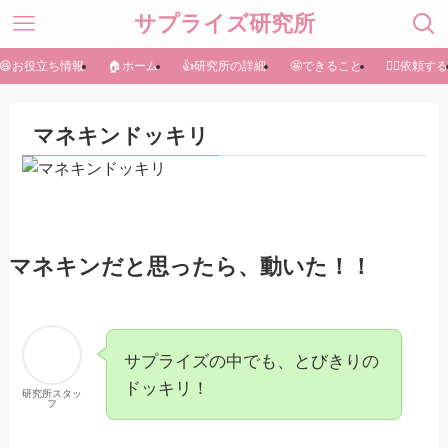
サプライズ研究所
😆お役立ち情報
🏠ホーム
👍研究所の詳細
🤩できること
🏃‍♀️依頼する
マネキンドッキリ
マネキンだと思ったら、動いた！！
サプライズの中でも、とびきりの
ドッキリ！
研究所スタッ
フ