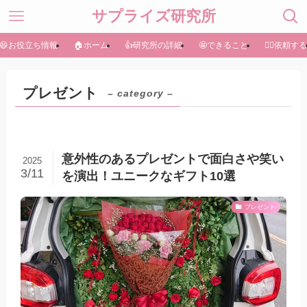
サプライズ研究所
😆お役立ち情報
🏠ホーム
👍研究所の詳細
🤩できること
🏃‍♀️依頼する
プレゼント
– category –
意外性のあるプレゼントで面白さや笑い
2025
3/11
を演出！ユニークなギフト10選
プレゼント