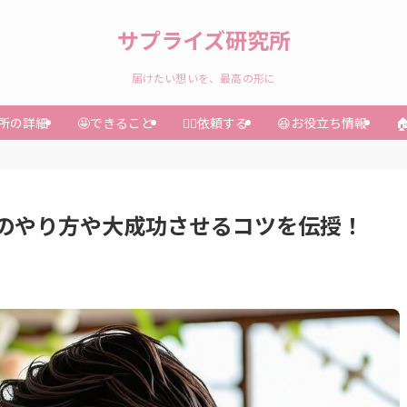
サプライズ研究所
届けたい想いを、最高の形に
究所の詳細
🤩できること
🏃‍♀️依頼する
😆お役立ち情報

のやり方や大成功させるコツを伝授！