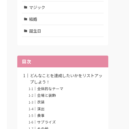
マジック
結婚
誕生日
目次
どんなことを達成したいかをリストアッ
プしよう！
全体的なテーマ
会場と装飾
衣装
演出
食事
サプライズ
その他